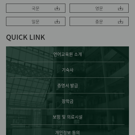
국문
영문
일문
중문
QUICK LINK
언어교육원 소개
기숙사
증명서 발급
장학금
보험 및 의료시설
개인정보 동의