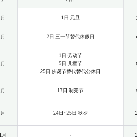
1月
1日 元旦
3月
2日 三一节替代休假日
1日 劳动节
5月
5日
儿童节
25日 佛诞节
替代替代公休日
17
制宪节
7月
日
9月
24日~25日 秋夕
1月
-