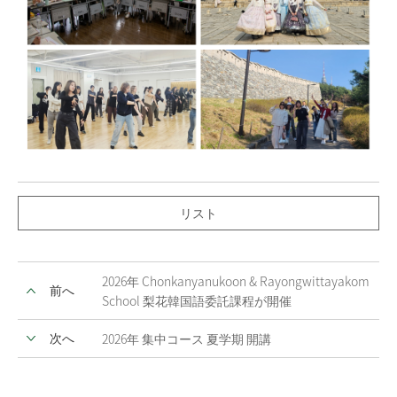
リスト
2026年 Chonkanyanukoon & Rayongwittayakom
前へ
School 梨花韓国語委託課程が開催
次へ
2026年 集中コース 夏学期 開講