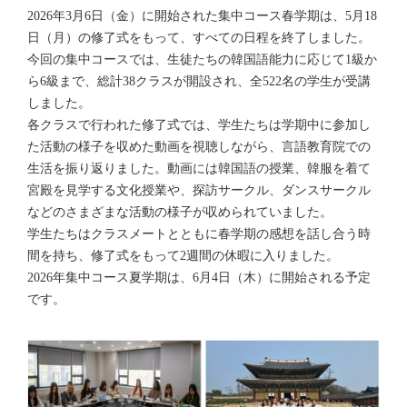
2026
年
3
月
6
日
（
金
）
に
開始
された
集中
コース
春学期
は
、
5
月
18
日
（
月
）
の
修了式
をもって
、
すべての
日程
を
終了
しました
。
今回
の
集中
コースでは
、
生徒
たちの
韓国語能力
に
応
じて
1
級
か
ら
6
級
まで
、
総計
38
クラスが
開設
され
、
全
522
名
の
学生
が
受講
しました
。
各
クラスで
行
われた
修了式
では
、
学生
たちは
学期中
に
参加
し
た
活動
の
様子
を
収
めた
動画
を
視聴
しながら
、
言語教育院
での
生活
を
振
り
返
りました
。
動画
には
韓国語
の
授業
、
韓服
を
着
て
宮殿
を
見学
する
文化授業
や
、
探訪
サークル
、
ダンスサークル
などのさまざまな
活動
の
様子
が
収
められていました
。
学生
たちはクラスメートとともに
春学期
の
感想
を
話
し
合
う
時
間
を
持
ち
、
修了式
をもって
2
週間
の
休暇
に
入
りました
。
2026
年集中
コース
夏学期
は
、
6
月
4
日
（
木
）
に
開始
される
予定
です
。