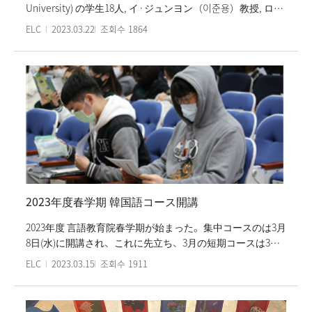
University) の学生18人, イ·ジュンヨン（이준용）教授, ロー
ガン·フィールズ（Logan Fields）教授が 言語教育院を訪問
ELC
2023.03.22
조회수
1864
した。言語教育院は韓国語研修経験があまりない学生たち
のために韓国語の字母授業を提供し、 チョン·シウォン(정
시원) 先生（言語教育院責任教師）の指導に従って学生たち
は初めて習った韓国語で自分の名前の書くことができた。
学生たちは教授(梨花女子大学韓国学科)の韓国文化特別講義
(Pop Goes Korea: a brief introduction to Korean culture)を
受けた。 韓流の震源地である韓国大衆歌謡に関する講義を
通じて、学生たちに韓国の文化を理解してもらうことがで
きた。また、学食で昼食をたべ、本校キャンパスリーダー
の説明で梨花女子大学のキャンパスツアーも行った。 アカ
ディア大学は梨花女子大学と20年間交流関係を維持してき
2023年度春学期 韓国語コース開講
た大学である。
2023年度 言語教育院春学期が始まった。集中コースのは3月
8日(水)に開講され、これに先立ち、3月の短期コースは3月6
日(月)に開講した。韓国語特コースである韓国語能力試験
ELC
2023.03.15
조회수
1911
（TOPIK）準備クラスは3月15日（水）に始まり、同時に今
学期には4月の短期コースと委託コースも開かれる予定だ。
春学期は現行の新型コロナウイルス感染症の指針を遵守