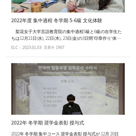
2022年度 集中過程 冬学期 5-6級 文化体験
梨花女子大学言語教育院の集中過程5級と6級の在学生た
ちは12月21日(水), 22日(木), 23日(金)の3日間'印章作り'体験
をした。学生たちは仁寺洞(インサドン)にあるオラヨン篆刻
ELC
2023.01.03
조회수
1907
体験館で専門家に教わって印章の作り方を習い、韓国語で
自分の名前を刻んでみた。学生たちは韓国語で名前を一文
字、一文字ずつ刻む間名前の大切さを感じながら自分に集
中する意味深い一時を送った。また体験活動後には文化通
りの'サムジキル'、'アンニョン仁寺洞'探訪しながらクラス
メイトと楽しい時間を過ごした。
2022年 冬学期 奨学金表彰 授与式
2022年 冬学期 集中コース 奨学金表彰 授与式が 12月 20日