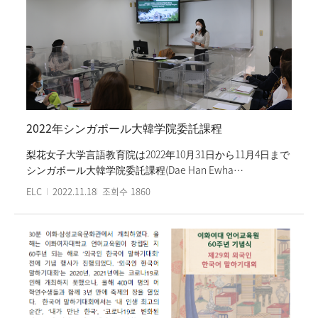
の新型コロナウイルス感染症の指針を遵守し、全面対面授
業で行われる。また、新入生オリエンテーションとキャン
パスツアーおよび集中課程文化授業と放課後文化活動も集
合で行われる予定だ。冬学期の集中課程は2023年2月16日
(木)に終講する。
2022年シンガポール大韓学院委託課程
梨花女子大学言語教育院は2022年10月31日から11月4日まで
シンガポール大韓学院委託課程(Dae Han Ewha
Commissioned Korean Language Program)を行った。 参加
ELC
2022.11.18
조회수
1860
者たちは一週間、午前の韓国語授業と午後の韓国文化体験
活動、名所探訪、公演観覧などで構成されたプログラムに
参加した。 参加者はシンガポールで韓国語を持続的に勉強
してきた韓国語学習者で、特に梨花女子大学の学生たちと
の出会いの時間を通じて、これまで磨いてきた韓国語の実
力を試してみて、再び韓国語に対する情熱を確認した。 梨
花女子大学校言語教育院の委託課程は外国の大学および韓
国語の関連機関などの要請によりオーダーメード形で開設