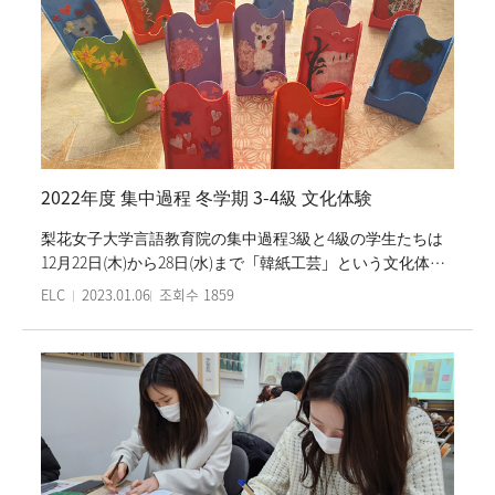
し、全面対面授業で行われる。 開講式は各クラスで行い、
新入生オリエンテーションとキャンパスツアーおよび集中
コース文化授業と放課後文化活動は集合で進行される予定
だ。 春学期の集中コースは2023年5月18日(木)に閉講する。
2022年度 集中過程 冬学期 3-4級 文化体験
梨花女子大学言語教育院の集中過程3級と4級の学生たちは
12月22日(木)から28日(水)まで「韓紙工芸」という文化体験
をした。学生たちは仁寺洞(インサドン)にある「韓紙思い
ELC
2023.01.06
조회수
1859
出」で韓紙について説明を聞き韓紙でスマホスタンドを作
ってみる体験活動をした。体験の締め括りで学生たちは自
分の好みに合わせて韓紙で飾り付け世界で一つだけの自分
専用のスマホスタンドを作り上げた。今回の文化体験を通
して学生たちは楮の皮で出来た韓国独自の紙である韓紙の
特性を学び直接韓紙工芸をしながら韓国文化を経験できる
良い機会を得た。