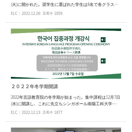
(火)に開かれた。奨学生に選ばれた学生は8名で各クラスの
成績最優秀者たちだ。奨学金表彰の授与式には李恩珠(イ・
ELC
2022.12.26
조회수
1859
ウンジュ)院長、朴美熙(パク・ミヒ)副院長、韓国語教育部
の先生たちが参加し、奨学生らの受賞をお祝いした。授与
式は李恩珠院長の祝言と奨学金表彰の授与、そして奨学生
たちの所感発表と記念撮影順に進行された。奨学生たちに
は集中コースの学費の50％が韓国語優秀奨学金として与え
られる。梨花女子大学言語教育院は毎学期、学生たちに成
績優秀奨学金を支援している。奨学金表彰授与式は対面で
行われた。
２０２２年冬学期開講
2022年言語教育院の冬学期が始まった。集中課程は12月7日
(水)に開講し、これに先立ちシンガポール南陽工科大学
(NTU)委託課程は12月5日に開講した。韓国語特別課程であ
ELC
2022.12.13
조회수
1877
る韓国語能力試験（TOPIK）準備クラスは12月21日（水）
に始まり、同時に今学期には2月の短期課程も開かれる予定
だ。冬学期も秋学期に続き、距離置き、隔離基準など現行