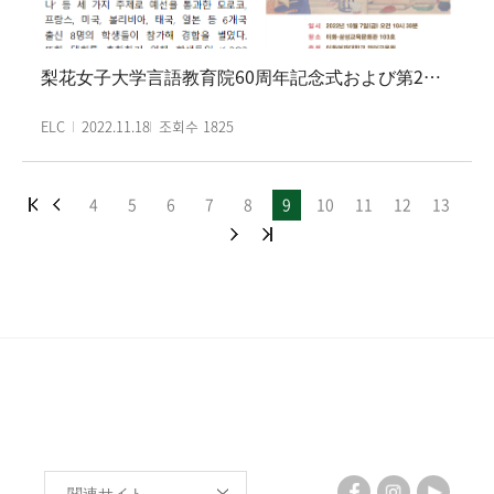
する過程で、コミュニケーション中心の韓国語授業と様々
な韓国の文化体験活動を提供するプログラムだ。 今回のシ
ンガポール大韓学院委託課程は全面的に対面授業で行われ
梨花女子大学言語教育院60周年記念式および第29回外国人韓国語スピーチ大会開催
た。
ELC
2022.11.18
조회수
1825
4
5
6
7
8
9
10
11
12
13
関連サイト