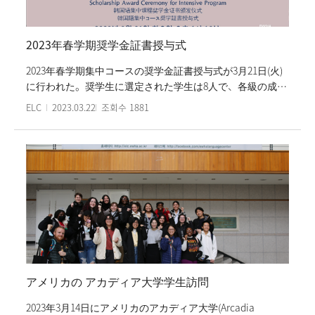
（Momoyama Gakuin University）、 西南学院大学
（Seinan Gakuin University) 学生たちも参加した。
2023年春学期奨学金証書授与式
2023年春学期集中コースの奨学金証書授与式が3月21日(火)
に行われた。奨学生に選定された学生は8人で、各級の成績
最優秀者である。奨学金証書授与式には イ·ウンジュ （이
ELC
2023.03.22
조회수
1881
은주） 院長, イ·グムスク（ 이금숙） 副院長, 韓国語教育部
先生たちが出席し、奨学生たちの受賞をお祝いした。 授与
式はイ·ウンジュ 院長のお祝いと奨学金証書授与, 奨学生た
ちの感想発表と記念撮に進行された。学生たちは集中コー
スの登録費の50パーセントを韓国語優秀奨学金としてもら
う。梨花女子大学言語教育院は毎学期学生たちに成績優秀
奨学金を授与している。
アメリカの アカディア大学学生訪問
2023年3月14日にアメリカのアカディア大学(Arcadia