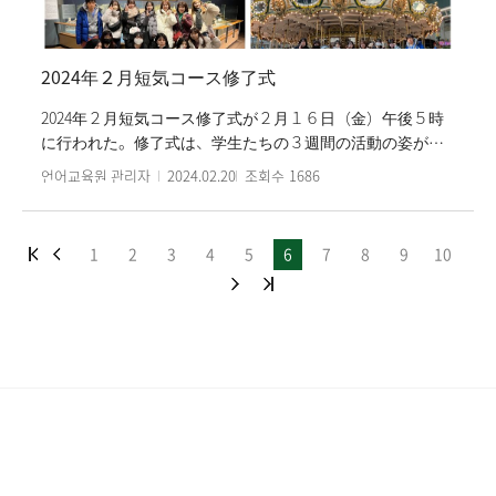
2024年２月短気コース修了式
2024年２月短気コース修了式が２月１６日（金）午後５時
に行われた。修了式は、学生たちの３週間の活動の姿が込
めた動画の視聴、優等証書と修了証授与、そして終了のお
언어교육원 관리자
2024.02.20
조회수
1686
祝いと学生たちの修了の感想発表で進行された。２月短気
コースには韓国文化活動で、‘ロッテワールド探訪（必須）
と’乱打講演観覧（選択）‘を進行したが、学生たちの評判が
1
2
3
4
5
6
7
8
9
10
続いた。２月短気コースは３週間韓国語と韓国文化授業を
するプログラムで、休みか休暇を利用して短期間韓国語を
集中的に学ぼうをする学生たちが主に参加している。今回
の２月短気コースには日本交流大学である関西外国語大
学、大妻女子大学、恵泉女学園大学、久留米大学、 神戸女
学院大学 、そして神田女学園高校学校の学生たちが参加し
た。