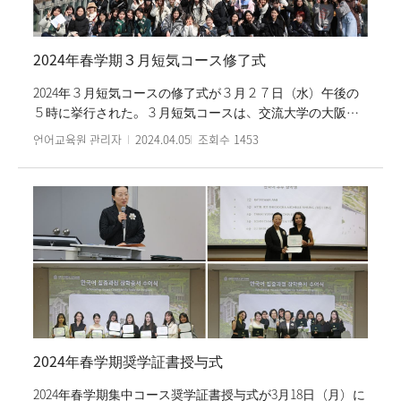
活について話し合う時間も過ごすことができた。Triam
Udom Suksa School委託コースは、３月２９日（金）に修
了式を挙行した。
2024年春学期３月短気コース修了式
2024年３月短気コースの修了式が３月２７日（水）午後の
５時に挙行された。３月短気コースは、交流大学の大阪経
済法科大学、西南学院大学、小部大学の学生を含み、およ
언어교육원 관리자
2024.04.05
조회수
1453
そ４０人の学生が参加した。修了式は、学生たちの活動の
姿が込められた映像の感想で開始された。続いて、パク・
ソンヒ院長のお祝いの言葉と、授与式、そして学生たちの
修了感想発表で進行された。短気コースは３週間韓国語を
学び、韓国の文化を体験するプログラムである。
2024年春学期奨学証書授与式
2024年春学期集中コース奨学証書授与式が3月18日（月）に