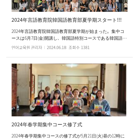
たちに成績優秀奨学金を授与している。
2024年言語教育院韓国語教育部夏学期スタート!!!
2024年言語教育院韓国語教育部夏学期が始まった。集中コ
ースは6月7日(金)開講し、韓国語特別コースである韓国語能
力試験(TOPIK)準備クラスは6月14日(金)に開講する。また、
언어교육원 관리자
2024.06.18
조회수
1381
今学期は7月、8月短期コースと梨花国際夏季大学(1次、2次)
も行われる予定だ。集中コース開講式とオリエンテーショ
ンはまず、生徒たちと歓迎のあいさつを交わし、夏学期の
日程と校内施設、安全に韓国生活を送るための情報を共有
した。また、午後には梨花女子大学言語教育院で初めて韓
国語を学ぶ新入生のために、言語圏別にオリエンテーショ
ンとキャンパスツアーも行われた。国内集中コースには世
界30余カ国から来た生徒が韓国語の研修を受けている。夏
学期集中コースは8月16日(金)に終了する。
2024年春学期集中コース修了式
2024年春学期集中コースの修了式が5月21日(火)昼の12時に