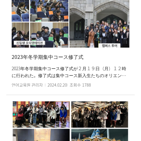
れ、新入生を対象とするオリエンテーションとキャンパス
ツアーは開講の初日に進行された。特に、今学期には梨花
女子学部と大学院進学予定で政府招請奨学生３６人も集中
コースで韓国語を勉強する。梨花女子言語教育院集中コー
スには韓国語研修学生のための放課後文化活動とダンス・
探訪サークルなど多様な文化活動も提供している。春学期
集中コースは２０２４年５月２１日（火）に終了する。
2023年冬学期集中コース修了式
2023年冬学期集中コース修了式が２月１９日（月）１２時
に行われた。修了式は集中コース新入生たちのオリエンテ
ーション及びキャンパスツアー様子、代３０回外国人韓国
언어교육원 관리자
2024.02.20
조회수
1788
語スピーチコンテストの姿、そして韓国語授業と韓国文化
活動の姿が込めらせた動画を視聴し、優等証書と修了書を
授与した。６級の卒業たちには卒業証書と卒業記念品も差
し上げた。続いて、終了の感想と今後の計画を共有しなが
ら修了式を終えた。学生たちは一学期の間一緒に勉強した
級友と修了のお祝いを交わし、先生に感謝の思いを届けて
暖かい春学期にまた会うことを祈った。２０２４年春学期
集中コースは３月７日（木）に開講される。