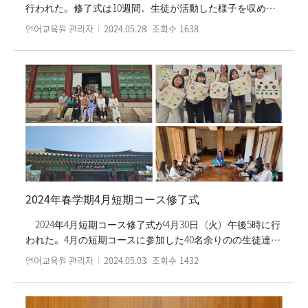
行われた。修了式は10週間、生徒が活動した様子を収めた
ビデオの上映で始まった。続いて各クラスごとにトップの
언어교육원 관리자
2024.05.28
조회수
1638
成績を取った生徒に優秀賞を、所定の過程を修了した生徒
には修了証が授与された。特に6級卒業生には卒業証ととも
に卒業の記念品も贈られた。修了式は生徒が修了の感想と
これからの計画を発表し、それから記念撮影を撮って幕を
閉じた。集中コースの生徒は約半月程の春休みに入る。
2024年夏学期集中コースは6月7日(木)から始まる。
2024年春学期4月短期コース修了式
2024年4月短期コース修了式が4月30日（火）午後5時に行
われた。4月の短期コースに参加した40名余りのの生徒達は
同月9日（火）より3週間韓国語を学び韓国文化を体験し
언어교육원 관리자
2024.05.03
조회수
1432
た。3月の短期コース中、韓国語の授業では『エッセンス梨
花韓国語』が用いられた。『エッセンス梨花韓国語』は韓
国語の学習期間が長くない学習者向けに、より簡単でおも