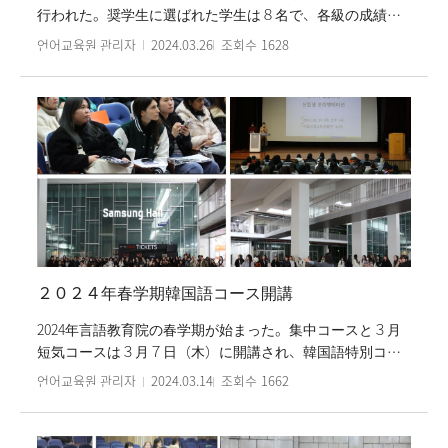
行われた。奨学生に選ばれた学生は８名で、各級の成績最
優秀者である。証書授与式にはパク・ソンヒ院長、チュ・
언어교육원 관리자
2024.03.26
조회수
1628
ゾンア部院長、韓国語教育部先生たちが参加し、奨学生た
ちの受賞をお祝いしてくれた。授与式はパク・ソンヒ院長
のお祝いの言葉と、奨学証書授、奨学生たちの感想発表と
記念撮影で進行された。学生たちは集中コースの登録金５
０％を韓国語優秀奨学金として受けることになる。梨花女
子言語教育院は、毎学期学生たちに成績最優秀奨学金を授
与している。
２０２４年春学期韓国語コース開講
2024年言語教育院の春学期が始まった。集中コースと３月
短気コースは３月７日（木）に開講され、韓国語特別コー
スである韓国語能力試験(TOPIK)対策クラスは３月１１日
언어교육원 관리자
2024.03.14
조회수
1662
（月）に開講された。また、今学期には４月短気コースと
タイ トリアムウドムスクサ高校委託コースも開講される予
定である。春学期集中コース開講式は各クラスで進行さ