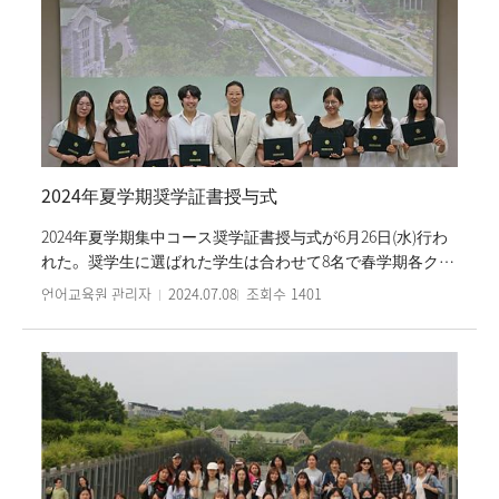
2024年夏学期奨学証書授与式
2024年夏学期集中コース奨学証書授与式が6月26日(水)行わ
れた。奨学生に選ばれた学生は合わせて8名で春学期各クラ
スの成績最優秀者たちだ。奨学証書授与式にはパク・ソン
언어교육원 관리자
2024.07.08
조회수
1401
ヒ院長以下、韓国語教育部の先生方が出席されて奨学生た
ちの受賞を祝った。授与式はパク・ソンヒ院長の祝辞と奨
学証書授与、そして奨学生たちの感想発表と記念写真の撮
影の順で行われた。特に、奨学生たちの感想発表は韓国語
スピーキングの実力を遺憾なく発揮しただけでなく、これ
まで教えて下さった先生方を感動させた。奨学生たちは集
中コースの学費の内、50％を韓国語優秀奨学金として受け
取ることになる。梨花女子大学言語教育院は毎学期、学生