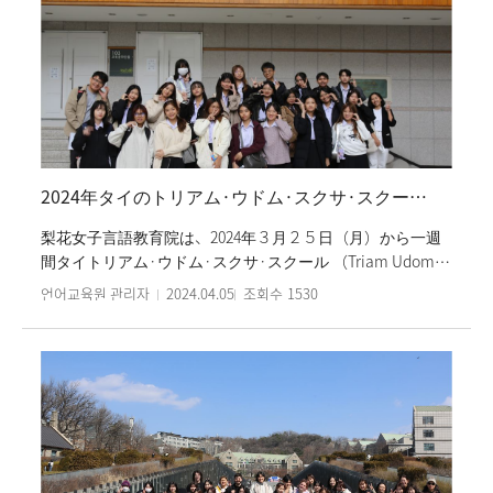
しろく接することができるよう構成された教材だ。また、
生徒達は韓国文化の授業の一環で‘ソウル歴史博物館の観覧
と景福宮の丹青文様の手さげ袋デコレーション’、‘南山コル
韓屋村巡り及び伝統的な礼儀作法学び’などの体験活動を行
った。修了式は、短期コースの間行われた様々な活動に参
加した生徒達の様子を収めたビデオの観賞から始まり、パ
ク・ソンヒ院長の祝辞と修了証書授与式、そして生徒達が
修了の感想を発表して終えた。梨花女子大学言語教育院は
2024年タイのトリアム·ウドム·スクサ·スクール委託コース運営
春学期の間、3月と4月の二回に渡り短期コースを運営して
いる。
梨花女子言語教育院は、2024年３月２５日（月）から一週
間タイトリアム·ウドム·スクサ·スクール （Triam Udom
Suksa School）委託コースを運営した。Triam Udom Suksa
언어교육원 관리자
2024.04.05
조회수
1530
Schoolは、第２外国語として韓国語を採択しているタイの
名門高校学校である。学生たちは、午前文化活動をして、
午後の３時間ずつ韓国語の授業に参加した。特に、韓国の
文化活動授業は、‘k-popダンス教室’、’ハンボク着て景福宮
観覧‘、’韓国料理作り‘など、多彩な文化体験活動で進行
さ、学生たちの積極的な参加と熱い評判をもたらされた。
また、Triam Udom Suksa Schoolの学生たちは、梨花女子
大学の学生たちと出会い、韓国語を練習し、韓国の大学生