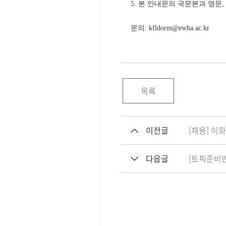
5. 본 안내문의 국문본과 영문,
문의:
kfldorm@ewha.ac.kr
목록
이전글
[채용] 
다음글
[토픽준비반